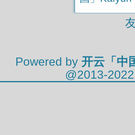
Powered by
开云「中国
@2013-202