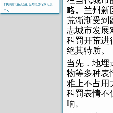
在当代城市
口联袂打造政企配合典范进行深化疏
略。兰州新
导-开
荒渐渐受到
志城市发展
科罚开荒进
绝其特质。
当先，地埋
物等多种表
雅上不占用
科罚表情不
响。