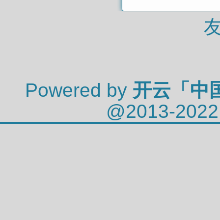
Powered by
开云「中国
@2013-202