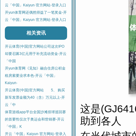
云「中国」Kaiyun·官方网站-登录入口
开yun体育网还偶然得益了一笔奖金-开
云「中国」Kaiyun·官方网站-登录入口
相关资讯
开云体育(中国)官方网站公司这次IPO
却要召募3亿元用于补充流动资金-开云
「中国
开yun体育网《见知》融合住房公积金
租房索要业求本色-开云「中国」
Kaiyun·
开云体育(中国)官方网站 5、 购买
新车发票金额为40（含）万元以上-开
云「中
这是(GJ6
体育游戏app平台全国沙滩排球巡回赛
助到各人
的首要性仅次于奥运会和世锦赛-开云
「中国」K
开云「中国」Kaiyun·官方网站-登录入