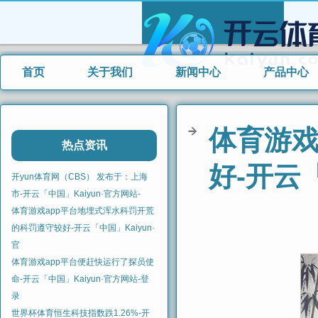
首页
关于我们
新闻中心
产品中心
体育游戏
热点资讯
好-开云
开yun体育网（CBS） 发布于：上海
市-开云「中国」Kaiyun·官方网站-
体育游戏app平台地埋式浑水科罚开荒
的科罚遵守较好-开云「中国」Kaiyun·
官
体育游戏app平台便赶快运行了探员使
命-开云「中国」Kaiyun·官方网站-登
录
世界杯体育恒生科技指数跌1.26%-开