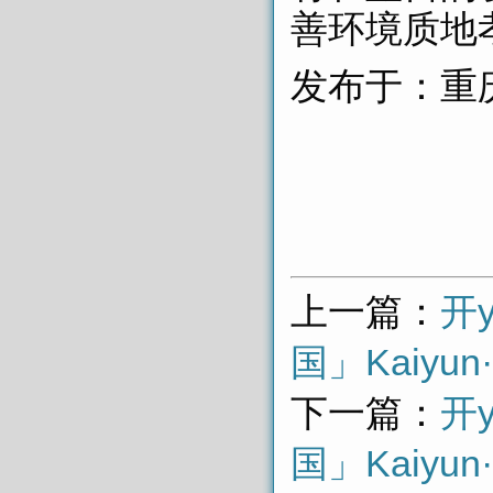
善环境质地
发布于：重
上一篇：
开
国」Kaiyu
下一篇：
开
国」Kaiyu