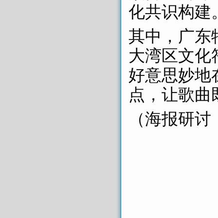
化共识构建
其中，广东
大湾区文化
好意思妙地
点，让歌曲
（海报研讨