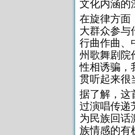
文化内涵的
在旋律方面
大群众参与
行曲作曲、
州歌舞剧院
性相诱骗，
贯听起来很
据了解，这
过演唱传递
为民族回话
族情感的有