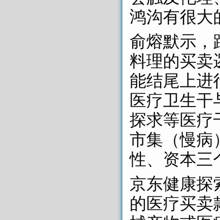
鸿沟有很大
俞熔默示，
料理的买卖
能结尾上进
医疗卫生干
探求等医疗
市集（慢病
性、资本三
京东健康探
的医疗买卖