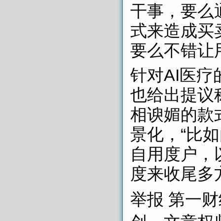
干事，要么
式来造成买
要么不错让
针对AI医
也给出提议
相谀媚的款
景化，“比
自用度户，
度来收尾多
举报 第一