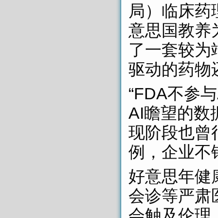
局）临床药
意思国教养
了一套较为
驱动的药物
“FDA不参
AI瞻望的
现阶段也曾
例，企业不
好意思年健
会诊等严肃
会触及伦理