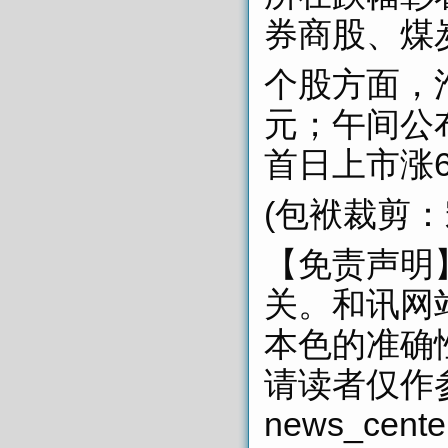
券商股、煤
个股方面，泡
元；午间公
首日上市涨6
(包袱裁剪：宋
【免责声明
关。和讯网
本色的准确
请读者仅作
news_cente