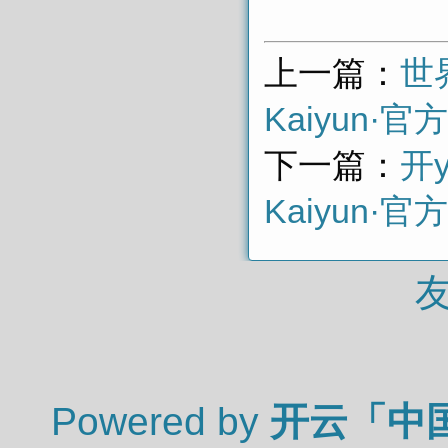
上一篇：
世
Kaiyun·
下一篇：
开
Kaiyun·
Powered by
开云「中国