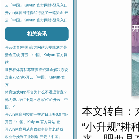
云「中国」Kaiyun·官方网站-登录入口
开yun体育网还偶然得益了一笔奖金-开
云「中国」Kaiyun·官方网站-登录入口
相关资讯
开云体育(中国)官方网站合规规划才是
活命底线-开云「中国」Kaiyun·官方网
站
世界杯体育私募证券投资基金解决东说
念主7827家-开云「中国」Kaiyun·官
方
体育游戏app平台为什么不迟迟官宣？
她无奈坦言:“不是不念念官宣-开云「中
国」K
本文转自：
开yun体育网较前一交游日上升0.07%-
开云「中国」Kaiyun·官方网站-登
“小升规”
开yun体育网从家政做事到养老助残、
农业分娩到工业制造-开云「中国」