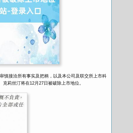
，经审慎接洽所有事实及把柄，以及本公司及联交所上市科
克莉丝汀将在12月27日被破除上市地位。