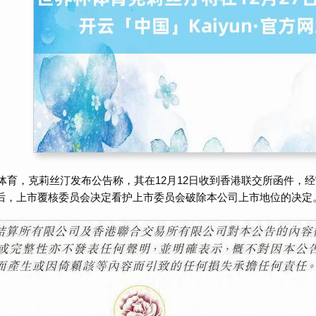
界杯体育，克莉丝汀发布公告称，其在12月12日收到香港联交所函件
后，上市覆核委员会决定看护上市委员会破除本公司上市地位的决定。