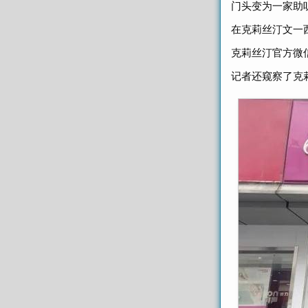
门头变为一家助
在克莉丝汀文一
克莉丝汀官方微
记者还窥察了克