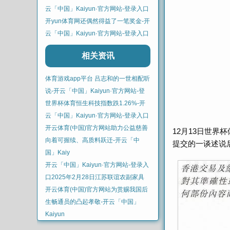
云「中国」Kaiyun·官方网站-登录入口
开yun体育网还偶然得益了一笔奖金-开
云「中国」Kaiyun·官方网站-登录入口
相关资讯
体育游戏app平台 吕志和的一世相配听
说-开云「中国」Kaiyun·官方网站-登
世界杯体育恒生科技指数跌1.26%-开
云「中国」Kaiyun·官方网站-登录入口
开云体育(中国)官方网站助力公益慈善
12月13日世
向着可握续、高质料跃迁-开云「中
提交的一谈述说
国」Kaiy
开云「中国」Kaiyun·官方网站-登录入
口2025年2月28日江苏联谊农副家具
开云体育(中国)官方网站为赏赐我国后
生畅通员的凸起孝敬-开云「中国」
Kaiyun