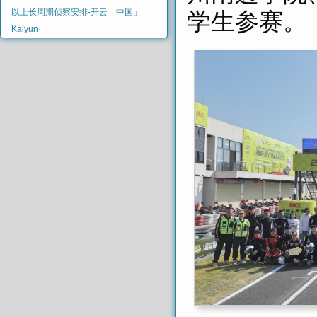
以上长周期侦察安排-开云「中国」
学生参赛。
Kaiyun·