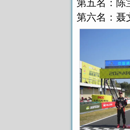
第五名：陈
第六名：聂