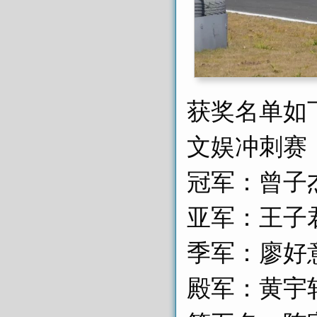
获奖名单如
文娱冲刺赛
冠军：曾子
亚军：王子
季军：廖好
殿军：黄宇