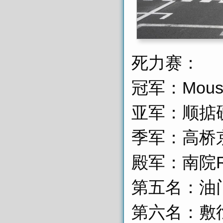
死力赛：
冠军：Mouse 
亚军：顺掂
季军：高桥
殿军：南院R
第五名：油
第六名：敷