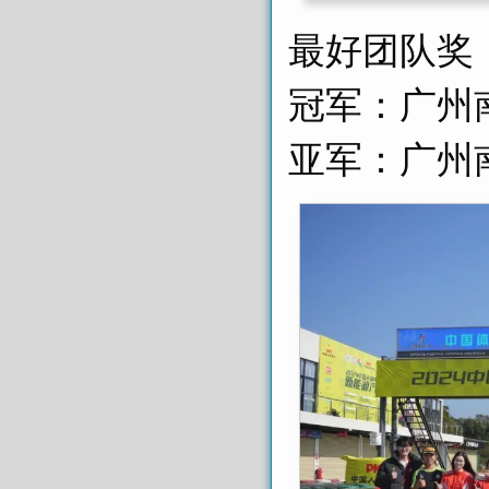
最好团队奖
冠军：广州
亚军：广州