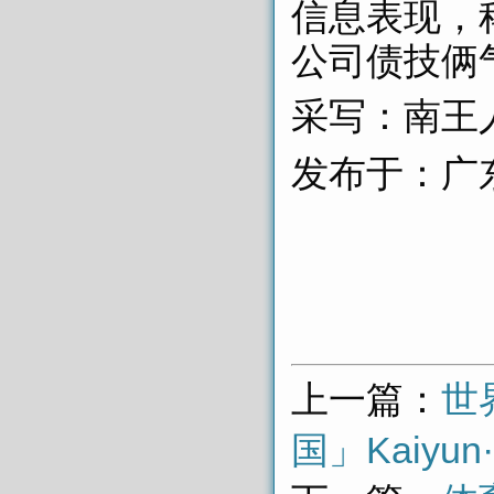
信息表现，
公司债技俩
采写：南王人
发布于：广
上一篇：
世
国」Kaiyu