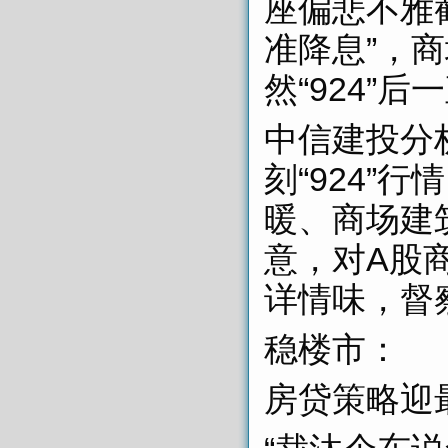
座偏悲不雅
准降息”，
然“924”
中信建投分
刻“924”
暖、商场建
意，对A股
详情味，督
稳楼市：
房贷策略迎