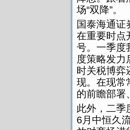
场“双降”。
国泰海通证
在重要时点
号。一季度
度策略发力
时关税博弈
现。在现常
的前瞻部署
此外，二季
6月中恒久