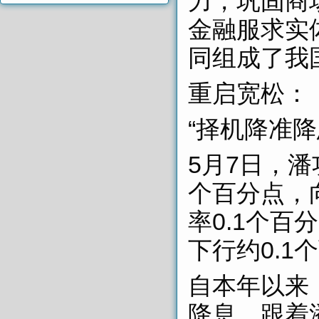
力，巩固商
金融服求实
同组成了我
重启宽松：
“择机降准降
5月7日，
个百分点，
率0.1个
下行约0.1
自本年以来
降息。跟着