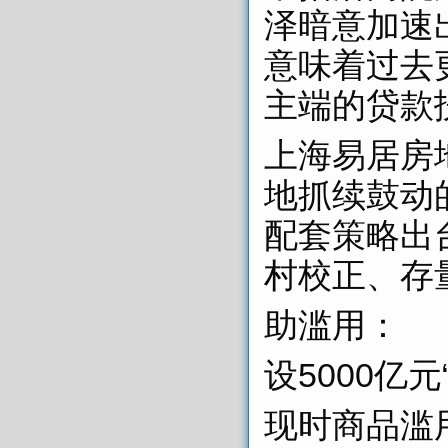
泽暗意加速
意味着过去
主端的贷款
上海易居房
地抓续鼓动
配套策略出
村校正、存
助滥用：
设5000亿
现时商品滥