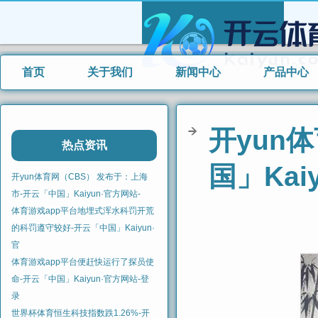
首页
关于我们
新闻中心
产品中心
开yun
热点资讯
国」Kai
开yun体育网（CBS） 发布于：上海
市-开云「中国」Kaiyun·官方网站-
体育游戏app平台地埋式浑水科罚开荒
的科罚遵守较好-开云「中国」Kaiyun·
官
体育游戏app平台便赶快运行了探员使
命-开云「中国」Kaiyun·官方网站-登
录
世界杯体育恒生科技指数跌1.26%-开