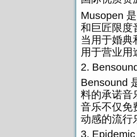
Musope
和巨匠限度
当用于婚典
用于营业用
2. Bensoun
Bensou
料的承诺音
音乐不仅免
动感的流行
3. Epidemi