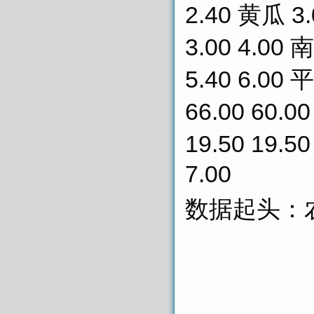
2.40 黄瓜 3.
3.00 4.00 
5.40 6.00 
66.00 60.0
19.50 19.5
7.00
数据起头：